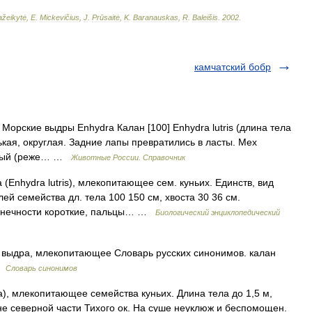
žeikytė
,
E
.
Mickevičius
,
J
.
Prūsaitė
,
K
.
Baranauskas
,
R
.
Baleišis
.
2002
.
камчатский бобр
д Морские выдры Enhydra Калан [100] Enhydra lutris (длина тела
ькая, округлая. Задние лапы превратились в ласты. Мех
бурый (реже… …
Животные России. Справочник
(Enhydra lutris), млекопитающее сем. куньих. Единств, вид
ей семейства дл. тела 100 150 см, хвоста 30 36 см.
конечности короткие, пальцы… …
Биологический энциклопедический
 выдра, млекопитающее Словарь русских синонимов. калан
 …
Словарь синонимов
), млекопитающее семейства куньих. Длина тела до 1,5 м,
не северной части Тихого ок. На суше неуклюж и беспомощен.