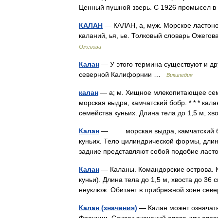
Ценный пушной зверь. С 1926 промысел 
КАЛАН
— КАЛАН, а, муж. Морское ластоно
каланий, ья, ье. Толковый словарь Ожего
Ожегова
Калан
— У этого термина существуют и дру
северной Калифорнии …
Википедия
калан
— а; м. Хищное млекопитающее сем
морская выдра, камчатский бобр. * * * ка
семейства куньих. Длина тела до 1,5 м, 
Калан
— морская выдра, камчатский боб
куньих. Тело цилиндрической формы, длина 
задние представляют собой подобие ласт
Калан
— Каланы. Командорские острова. 
куньи). Длина тела до 1,5 м, хвоста до 36 
неуклюж. Обитает в прибрежной зоне се
Калан (значения)
— Калан может означать