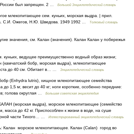
в России был запрещен. 2 …
Большой Энциклопедический словарь
гое млекопитающее сем. куньих, морская выдра. | прил.
ва. С.И. Ожегов, Н.Ю. Шведова. 1949 1992 …
Толковый словарь
гие значения, см. Калан (значения). Калан Калан у побережья
. куньих, ведущее преимущественно водный образ жизни;
лан (камчатский бобр, морская выдра), млекопитающее
хвоста до 40 см. Обитает в… …
Энциклопедический словарь
р (Enhydra lutris), хищное млекопитающее семейства
до 1,5 м; весит до 40 кг; ноги короткие, особенно передние:
ов; голова округлая …
Большая советская энциклопедия
КАЛАН (морская выдра), морское млекопитающее (семейство
см, масса до 42 кг. Приспособлен к жизни в воде, на суше
верной части Тихого… …
Иллюстрированный энциклопедический словарь
: Калан морское млекопитающее. Калан (Calan) город во