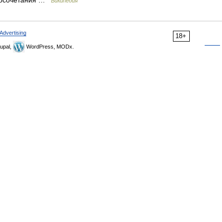
овосочетания …
Википедия
Advertising
18+
upal,
WordPress, MODx.