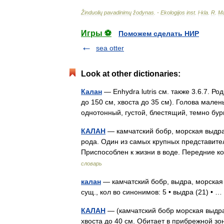
Žinduolių
pavadinimų
žodynas
. -
Ekologijos
inst
.
l
-
kla
.
R
.
Ma
Игры ⚽
Поможем сделать НИР
sea otter
Look at other dictionaries:
Калан
— Enhydra lutris см. также 3.6.7. Ро
до 150 см, хвоста до 35 см). Голова мален
однотонный, густой, блестящий, темно 
КАЛАН
— камчатский бобр, морская выдра 
рода. Один из самых крупных представител
Приспособлен к жизни в воде. Передние 
словарь
калан
— камчатский бобр, выдра, морская
сущ., кол во синонимов: 5 • выдра (21) •
КАЛАН
— (камчатский бобр морская выдра
хвоста до 40 см. Обитает в прибрежной зо