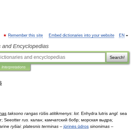
Remember this site
Embed dictionaries into your website
EN
s and Encyclopedias
Search!
Interpretations
s
nas
taksono
rangas
rūšis
atitikmenys
:
lot
.
Enhydra
lutris
angl
.
sea
r
;
Seeotter
rus
.
калан
;
камчатский
бобр
;
морская
выдра
;
arine
ryšiai
:
platesnis
terminas
–
jūrinės
ūdros
sinonimas
–