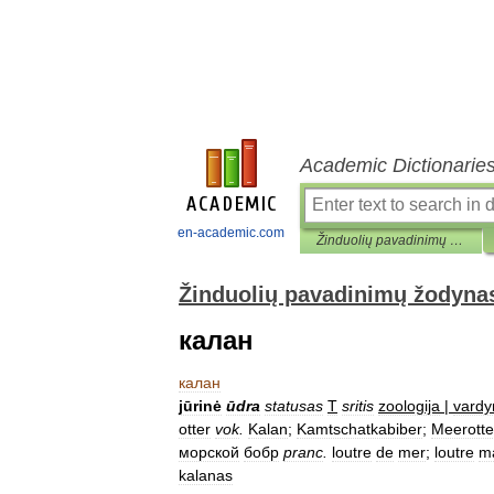
Academic Dictionarie
en-academic.com
Žinduolių pavadinimų žodynas
Žinduolių pavadinimų žodyna
калан
калан
jūrinė
ūdra
statusas
T
sritis
zoologija
|
vardy
otter
vok
.
Kalan
;
Kamtschatkabiber
;
Meerotte
морской
бобр
pranc
.
loutre
de
mer
;
loutre
m
kalanas