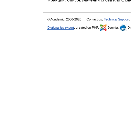
Франции. Список значений слова или сл
© Academic, 2000-2026
Contact us:
Technical Support
,
Dictionaries export
, created on PHP,
Joomla,
Dr